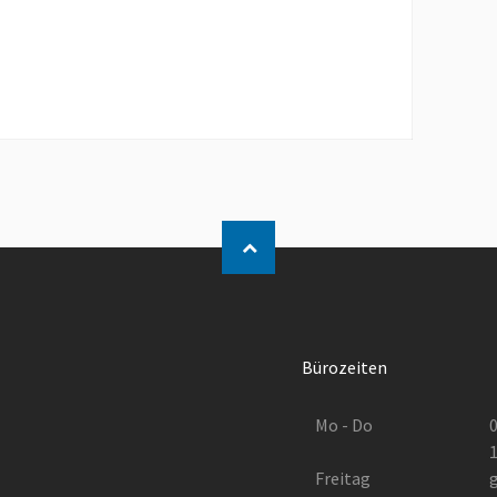
Bürozeiten
Mo - Do
0
1
Freitag