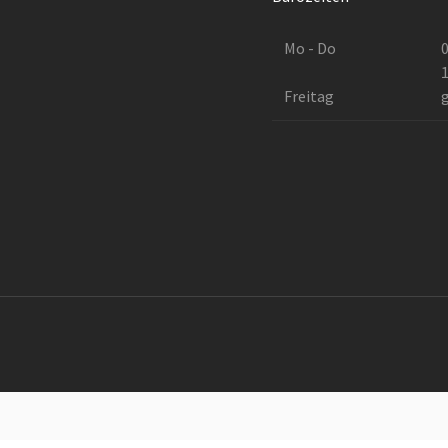
Mo - Do
0
1
Freitag